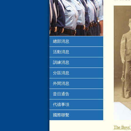
總部消息
活動消息
訓練消息
分區消息
外間消息
昔日通告
代禱事項
國際聯繫
The Boys'