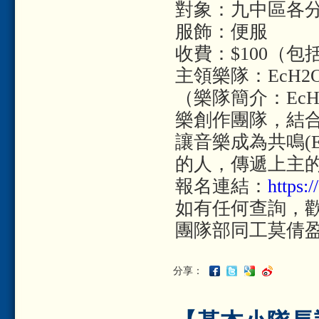
對象：九中區各
服飾：便服
收費：$100（
主領樂隊：EcH2O 
（樂隊簡介：EcH
樂創作團隊，結
讓音樂成為共鳴(E
的人，傳遞上主
報名連結：
https:
如有任何查詢，歡迎致電
團隊部同工莫倩盈
分享：