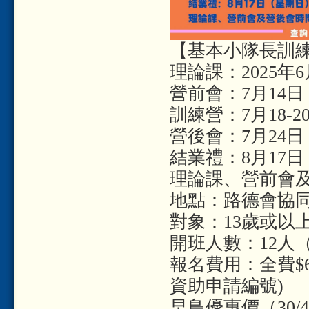
【基本小隊長訓練課
理論課：2025年
營前會：7月14
訓練營：7月18-
營後會：7月24
結業禮：8月17
理論課、營前會及營後
地點：路德會協同
對象：13歲或以
開班人數：12人（
報名費用：全費$68
資助申請編號)
早鳥優惠價（30/4