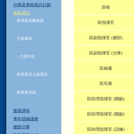
分隊及導師嘉許計劃
區牧
各區資訊
香港島及離島區
區指揮官
區副指揮官 (總部)
九龍東區
區副指揮官 (分隊)
> 九龍中區
區秘書
新界西及九龍西區
區司庫
新界東北區
區助理指揮官 (關顧)
最新課程
區助理指揮官 (關顧)
青年領袖議會
總部分隊
區助理指揮官 (訓練)