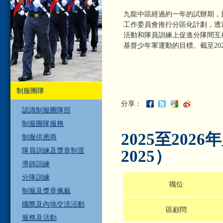
九龍中區經過約一年的試辦期，於
工作委員會推行分區化計劃，透
活動和隊員訓練上促進分隊間互
基督少年軍運動的目標。截至202
制服團隊
分享：
認識制服團隊部
制服團隊服務
2025至202
制服供應商
隊員訓練及獎章制度
2025）
導師訓練
分隊訓練
職位
制服及獎章佩戴
國際及內地交流活動
區顧問
服務及活動