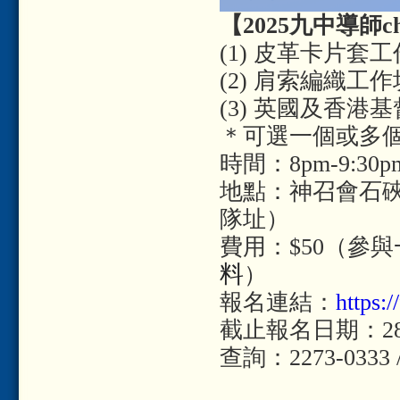
【2025九中導師ch
(1) 皮革卡片套工作
(2) 肩索編織工作坊
(3) 英國及香港
＊可選一個或多
時間：8pm-9:30p
地點：神召會石硤
隊址）
費用：$50（參
料
）
報名連結：
https
截止報名日期：28/3
查詢：2273-0333