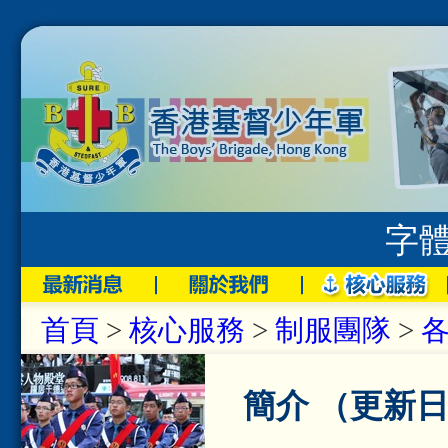
字
首頁
>
核心服務
>
制服團隊
>
簡介 （更新日期