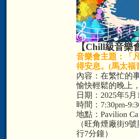
【Chill級音樂
音樂會主題：「
得安息。(馬太福音 
內容：在繁忙的
愉快輕鬆的晚上
日期：2025年5
時間：7:30pm-9:3
地點：Pavilion Ca
（旺角煙廠街9號
行7分鐘）