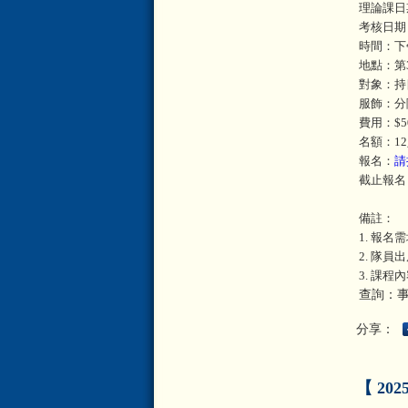
理論課日期
考核日期：
時間：下午3
地點：第
對象：持
服飾：分
費用：$5
名額：1
報名：
請
截止報名：
備註：
1. 報名需
2. 隊
3. 課程內
查詢：事工幹
分享：
【 20