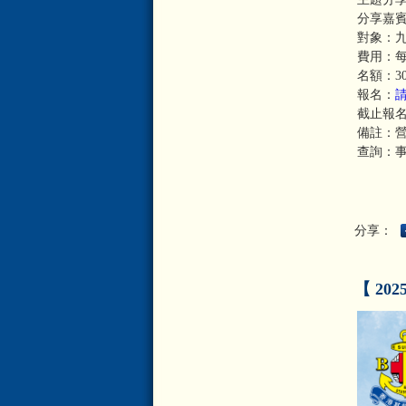
分享嘉賓
對象：
費用：每
名額：3
報名：
截止報名：
備註：
查詢：事工幹
分享：
【 20