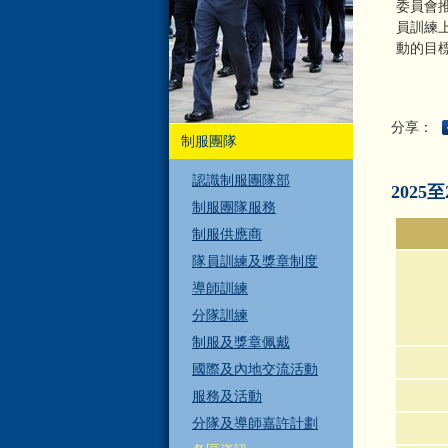
委員會
員訓練
動的目
分享：
制服團隊
認識制服團隊部
2025
制服團隊服務
制服供應商
隊員訓練及獎章制度
導師訓練
分隊訓練
制服及獎章佩戴
國際及內地交流活動
服務及活動
分隊及導師嘉許計劃