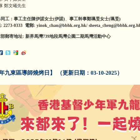
分隊 鄭文曦先生
絡同工：
事工主任
陳伊諾
女士
(伊諾)
、
事工幹事鄭珮旻女士(珮旻)
273-0333 電郵: yinok_chan@bbhk.org.hk/ sheeta_cheng@bbhk.org.h
部郵寄地址: 新界馬灣739地段馬灣公園二期馬灣活動中心
5年九東區導師燒烤日】 （更新日期：03-10-2025）