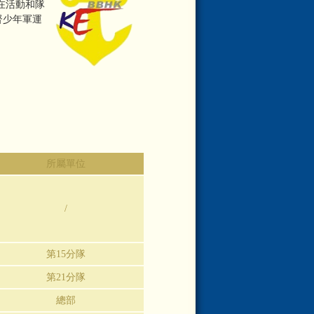
在活動和隊
督少年軍運
所屬單位
/
第15分隊
第21分隊
總部