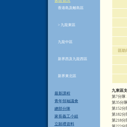
各區資訊
香港島及離島區
> 九龍東區
九龍中區
區助
新界西及九龍西區
新界東北區
九東區
最新課程
第7分隊
青年領袖議會
第35分
第152
總部分隊
第182
家長義工小組
第218
立願禮資料
第222