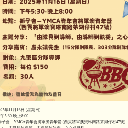
25年11月16日 (星期日)
5:30-晚上8:00
獅子會－YMCA青年會將軍澳青年營 (西貢將軍澳寶琳南路茅湖仔村47號)
享：「由隊員到導師，由導師到執委」之心路歷程