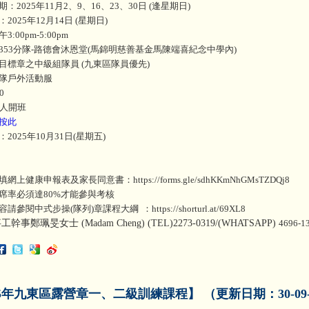
：2025年11月2、9、16、23、30日 (逢星期日)
2025年12月14日 (星期日)
:00pm-5:00pm
353分隊-路德會沐恩堂(馬錦明慈善基金馬陳端喜紀念中學內)
目標章之中級組隊員 (九東區隊員優先)
隊戶外活動服
0
2人開班
按此
2025年10月31日(星期五)
填網上健康申報表及家長同意書：https://forms.gle/sdhKKmNhGMsTZDQj8
員出席率必須達80%才能參與考核
容請參閱中式步操(隊列)章課程大綱 ：https://shorturl.at/69XL8
事鄭珮旻女士 (Madam Cheng) (TEL)2273-0319/(WHATSAPP)
4696-1
25年九東區露營章一、二級訓練課程】 （更新日期：30-09-