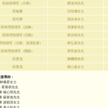
區副指揮官（分隊）
羅溢鴻
先生
區秘書
沈頌儀女士
區司庫
孫詠渝女士
區助理指揮官（訓練）
馮肇彬先生
區助理指揮官 (活動)
曾志竣先生
理指揮官（活動、
資源拓展
）
林弘基先生
區助理指揮官（關顧
）
黃世超先生
區委員
陳幗寶校長
區委員
羅心盈女士
支援導師︰
 林佩君女士
隊 霍展祺先生
分隊 楊心明先生
分隊 蘇家進先生
分隊 謝穎淇女士
分隊 黃小如女士