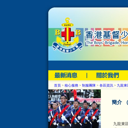
首頁
>
核心服務
>
制服團隊
>
各區資訊
>
九龍東
簡介 （
九龍東