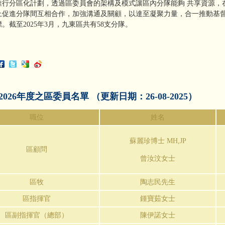
推行分區化計劃，透過區委員會的架構及模式讓區內分隊能夠 共享資源，
上促進分隊間互相合作，加強溝通及關顧，以達至凝聚力量，合一推動基
標。
截至2025
年3
月，九東區共有58
支分隊。
至2026年度之區委員名單 （更新日期：26-08-2025）
職位
姓名
蘇麗珍
博士
MH,JP
區顧問
曾汝汶女士
區牧
陶志民先生
區
指揮官
鍾寶茹女士
區副指揮官（總部）
陳伊諾女士