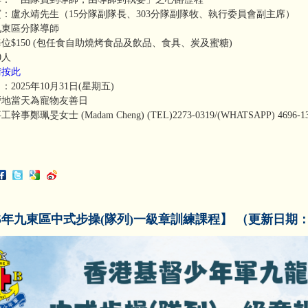
：盧永靖先生（15分隊副隊長、303分隊副隊牧、執行委員會副主席）
九東區分隊導師
位$150 (包任食自助燒烤食品及飲品、食具、炭及蜜糖)
0人
請按此
2025年10月31日(星期五)
營地當天為寵物友善日
事鄭珮旻女士 (Madam Cheng) (TEL)2273-0319/(WHATSAPP) 4696-1
25年九東區中式步操(隊列)一級章訓練課程】 （更新日期：30-