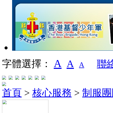
A
A
字體選擇：
聯
A
首頁
>
核心服務
>
制服團