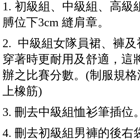
1.
初級組、中級組、高級
膊位下
3cm
縫肩章。
2.
中級組女隊員裙、褲及
穿著時更耐用及舒適，這
辦之比賽分數。
(
制服規格
上橡筋
)
3.
刪去中級組恤衫筆插位
4.
刪去初級組男褲的後右