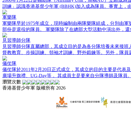
2000年1月22日是輔助隊（Auxiliary Unit，簡稱A
訓練」認識香港基督少年軍 (BBHK)加入成為隊員。事實上，由199
軍樂隊
軍樂隊早於1975年成立，現時編制由兩隊樂隊組成，分別由
部份是退役的隊員。 軍樂隊除了在總部大型活動中演出外，還會.
見習導師分隊
見習導師分隊直屬總部，其成立目的是為各分隊培養未來接班人
督教教育、步操訓練、領袖才訓練、野外鍛鍊等。另外，隊員還.
儀仗隊
儀仗隊於2011年2月20日正式成立，其成立的目的主要是代
廣場升旗禮、UG-Day等 。其成員主是要來自分隊導師及隊員。儀
瀏覽次數
香港基督少年軍 版權所有 2026